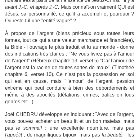
nos années à partir de la naissance de Jésus-Christ." Il y a
avant J.-C. et après J.-C.
Mais connaît-on vraiment QUI est
Jésus, sa personnalité, ce qu'il a accompli et pourquoi ?
Ou reste-t-il une "entité vague" ?
À propos de l'argent (biens précieux sous toutes leurs
formes, tout ce qui a une valeur marchande et financière),
la Bible - l'ouvrage le plus traduit et lu au monde - donne
des indications très claires : "Ne vous livrez pas à l'amour
de l'argent" (Hébreux chapitre 13, verset 5) "Car l'amour de
l'argent est la racine de toutes sortes de maux" (Timothée
chapitre 6, verset 10). Ce n'est pas la possession en soi
qui est en cause, mais "l'amour" de l'argent, passion
extrême qui peut conduire à bien des débordements et
même à des atrocités (délations, crimes, trafics en tous
genres etc...).
Joël CHEDRU développe en indiquant : "Avec de l'argent,
vous pouvez acheter un beau lit et un bon matelas, mais
pas
le sommeil
; une excellente nourriture, mais pas
l'appétit
; de magnifiques bijoux, mais pas
la beauté
; les