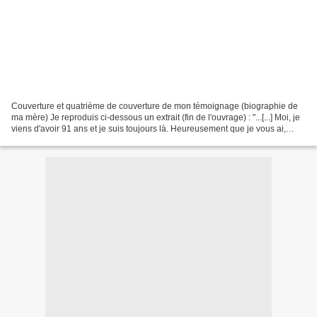
Couverture et quatrième de couverture de mon témoignage (biographie de
ma mère) Je reproduis ci-dessous un extrait (fin de l'ouvrage) : "...[...] Moi, je
viens d'avoir 91 ans et je suis toujours là. Heureusement que je vous ai,
vous : mes enfants et vos...