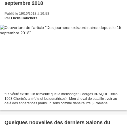
septembre 2018
Publié le 19/10/2018 à 10:58
Par
Lucile Gauchers
"La vérité existe. On n'invente que le mensonge" Georges BRAQUE 1882-
1963 Cher(e)s ami(e)s et lecteurs(trices) ! Mon cheval de bataille : voir au-
delà des apparences (dans un sens comme dans l'autre !) Romans,
nouvelles, poésie, un mode d'expression écrite...
Quelques nouvelles des derniers Salons du