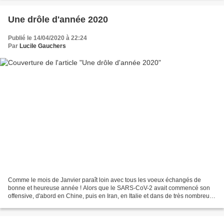
Une drôle d'année 2020
Publié le 14/04/2020 à 22:24
Par
Lucile Gauchers
Comme le mois de Janvier paraît loin avec tous les voeux échangés de
bonne et heureuse année ! Alors que le SARS-CoV-2 avait commencé son
offensive, d'abord en Chine, puis en Iran, en Italie et dans de très nombreux
pays du monde, nous étions encore à...