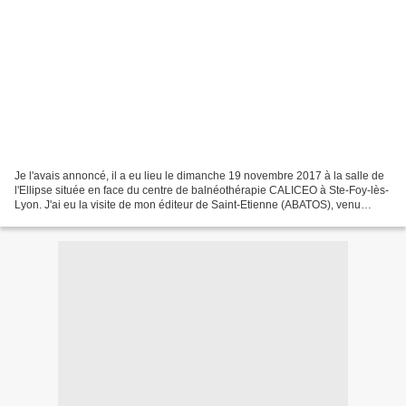
Je l'avais annoncé, il a eu lieu le dimanche 19 novembre 2017 à la salle de
l'Ellipse située en face du centre de balnéothérapie CALICEO à Ste-Foy-lès-
Lyon. J'ai eu la visite de mon éditeur de Saint-Etienne (ABATOS), venu
spécialement, dès le matin, me...