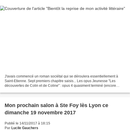
J'avais commencé un roman sociétal qui se déroulera essentiellement à
Saint-Etienne. Sept premiers chapitre saisis... Les opus Jeunesse "Les
découvertes de Colin et de Coline" : opus 4 quasiment terminé (encore
quelques illustrations). Le tome 5 et dernier...
Mon prochain salon à Ste Foy lès Lyon ce
dimanche 19 novembre 2017
Publié le 14/11/2017 à 18:15
Par
Lucile Gauchers