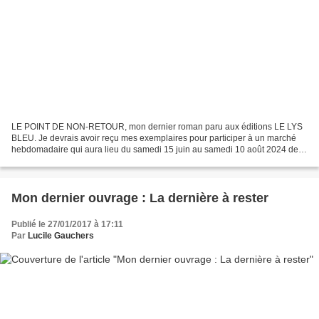
LE POINT DE NON-RETOUR, mon dernier roman paru aux éditions LE LYS
BLEU. Je devrais avoir reçu mes exemplaires pour participer à un marché
hebdomadaire qui aura lieu du samedi 15 juin au samedi 10 août 2024 de
16 h à 19 h 30 à Beauzac, belle commune en...
Mon dernier ouvrage : La dernière à rester
Publié le 27/01/2017 à 17:11
Par
Lucile Gauchers