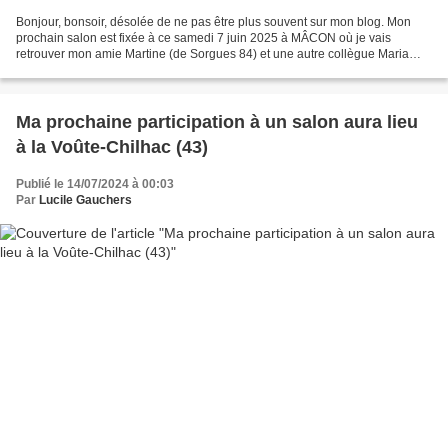
Bonjour, bonsoir, désolée de ne pas être plus souvent sur mon blog. Mon
prochain salon est fixée à ce samedi 7 juin 2025 à MÂCON où je vais
retrouver mon amie Martine (de Sorgues 84) et une autre collègue Maria
Angelle (de Lyon). Je présenterai mon dernier...
Ma prochaine participation à un salon aura lieu
à la Voûte-Chilhac (43)
Publié le 14/07/2024 à 00:03
Par
Lucile Gauchers