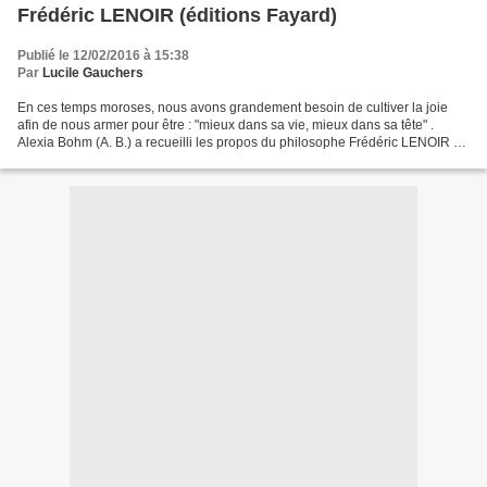
Frédéric LENOIR (éditions Fayard)
Publié le 12/02/2016 à 15:38
Par
Lucile Gauchers
En ces temps moroses, nous avons grandement besoin de cultiver la joie
afin de nous armer pour être : "mieux dans sa vie, mieux dans sa tête" .
Alexia Bohm (A. B.) a recueilli les propos du philosophe Frédéric LENOIR (F.
L.) qui nous parle de son dernier...