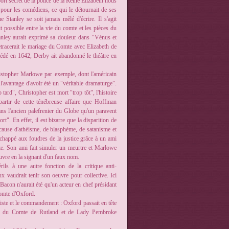
ort secret de la police de la Reine Elizabeth nous
our les comédiens, ce qui le détournait de ses
 Stanley se soit jamais mêlé d'écrire. Il s'agit
it possible entre la vie du comte et les pièces du
tanley aurait exprimé sa douleur dans "Vénus et
etracerait le mariage du Comte avec Elizabeth de
cédé en 1642, Derby ait abandonné le théâtre en
ristopher Marlowe par exemple, dont l'américain
l'avantage d'avoir été un "véritable dramaturge".
tard", Christopher est mort "trop tôt", l'histoire
partir de cette ténébreuse affaire que Hoffman
ans l'ancien palefrenier du Globe qu'un paravent
rt". En effet, il est bizarre que la disparition de
 cause d'athéisme, de blasphème, de satanisme et
échappé aux foudres de la justice grâce à un ami
te. Son ami fait simuler un meurtre et Marlowe
uvre en la signant d'un faux nom.
rils à une autre fonction de la critique anti-
x vaudrait tenir son oeuvre pour collective. Ici
 Bacon n'aurait été qu'un acteur en chef présidant
Comte d'Oxford.
liste et le commandement : Oxford passait en tête
, du Comte de Rutland et de Lady Pembroke