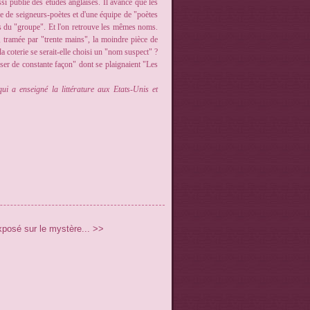
i publié des études anglaises. Il avance que les
e de seigneurs-poètes et d'une équipe de "poètes
ts du "groupe". Et l'on retrouve les mêmes noms.
, tramée par "trente mains", la moindre pièce de
la coterie se serait-elle choisi un "nom suspect" ?
ser de constante façon" dont se plaignaient "Les
ui a enseigné la littérature aux Etats-Unis et
xposé sur le mystère... >>