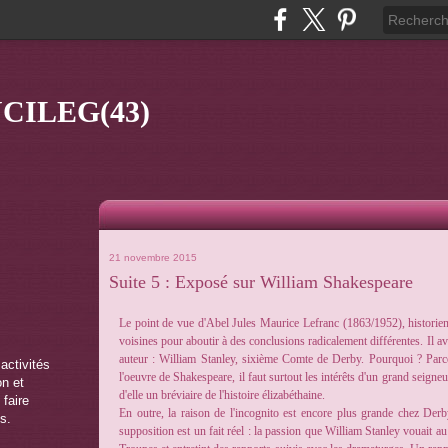
CILEG(43)
21 novembre 2015
Suite 5 : Exposé sur William Shakespeare
Le point de vue d'Abel Jules Maurice Lefranc (1863/1952), historien 
voisines pour aboutir à des conclusions radicalement différentes. Il 
auteur : William Stanley, sixième Comte de Derby. Pourquoi ? Parce 
 activités
l'oeuvre de Shakespeare, il faut surtout les intérêts d'un grand seigneu
on et
d'elle un bréviaire de l'histoire élizabéthaine.
 faire
En outre, la raison de l'incognito est encore plus grande chez Derb
s.
supposition est un fait réel : la passion que William Stanley vouait au 