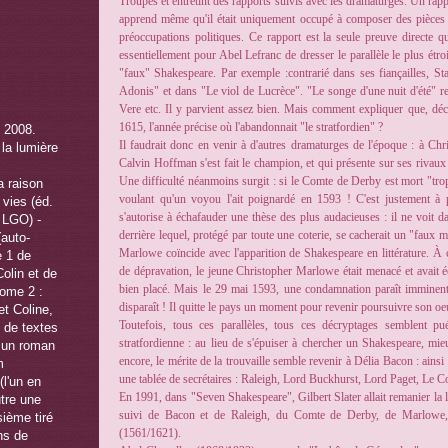
Troupes et entretint des rapports suivis avec les dramaturges. Un rapp
apprend même qu'il était uniquement occupé à composer des pièces p
préoccupations politiques. Ce rapport est la seule preuve directe que
essentiellement pour Abel Lefranc de dresser le parallèle le plus étro
"faux" Shakespeare. Par exemple :contrarié dans ses fiançailles, S
Adonis" et dans "Le viol de Lucrèce". "Le songe d'une nuit d'été" r
Vere etc. Il y parvient assez bien. Mais comment expliquer que, dé
1615, l'année précise où l'abandonnait "le stratfordien" ?
Il faudrait donc en venir à d'autres dramaturges de l'époque : à Ch
Calvin Hoffman s'est fait le champion, et qui présente sur ses rivaux 
Une difficulté néanmoins surgit : si le Comte de Derby est mort "trop 
voulant qu'un voyou l'ait poignardé en 1593 ! C'est justement à 
s'autorise à échafauder une thèse des plus audacieuses : il ne voit d
derrière lequel, protégé par toute une coterie, se cacherait un "faux mo
Marlowe coïncide avec l'apparition de Shakespeare en littérature. À
de dépravation, le jeune Christopher Marlowe était menacé et avait 
bien placé. Mais le 29 mai 1593, une condamnation paraît imminen
disparaît ! Il quitte le pays un moment pour revenir poursuivre son oe
Toutefois, tous ces parallèles, tous ces décryptages semblent pué
stratfordienne : au lieu de s'épuiser à chercher un Shakespeare, mieu
encore, le mérite de la trouvaille semble revenir à Délia Bacon : ainsi
une tablée de secrétaires : Raleigh, Lord Buckhurst, Lord Paget, Le 
En 1991, dans "Seven Shakespeare", Gilbert Slater allait remanier la 
suivi de Bacon et de Raleigh, du Comte de Derby, de Marlowe
(1561/1621).