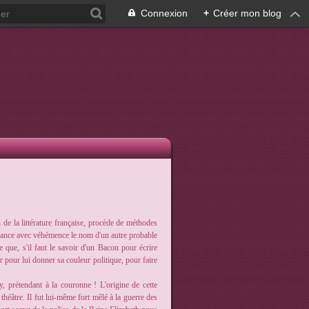
Connexion
+
Créer mon blog
de la littérature française, procède de méthodes
avance avec véhémence le nom d'un autre probable
que, s'il faut le savoir d'un Bacon pour écrire
r pour lui donner sa couleur politique, pour faire
y, prétendant à la couronne ! L'origine de cette
théâtre. Il fut lui-même fort mêlé à la guerre des