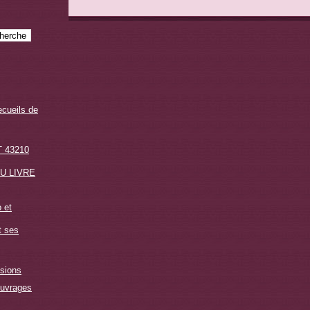
ecueils de
 43210
U LIVRE
 et
t ses
sions
ouvrages