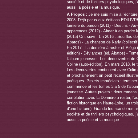
À Propos :
Je me suis mise à l'écriture 
2008. Déjà parus aux éditions EDILIVRE
lumière du pardon (2011) - Destins - Au
apparences (2012) - Aimer à en perdre l
(2015) Ont suivi : En 2016 : Souffles de
Abatos) - La chanson de Karly (collecti
En 2017 : La dernière à rester et Piégé 
édition) - Déviances (éd. Abatos) - Tom
l'album jeunesse : Les découvertes de C
Coline (auto-édition). En mars 2018, le 
Les découvertes continuent avec Colin e
et prochainement un petit recueil illustr
poétiques. Projets immédiats : termine
commencé et les tomes 3 à 5 de l'albu
jeunesse. Autres projets : deux romans 
corrélation avec la Dernière à rester, l'a
fiction historique en Haute-Loire, un troi
d'une histoire). Grande lectrice de roma
société et de thrillers psychologiques, j
aussi la poésie et la musique.