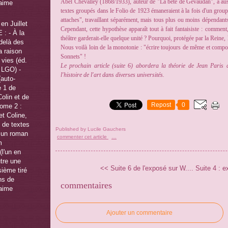
Abel Chevalley (1868/1933), auteur de "La bête de Gévaudan", a auss
textes groupés dans le Folio de 1923 émaneraient à la fois d'un group
attaches", travaillant séparément, mais tous plus ou moins dépendan
en Juillet
Cependant, cette hypothèse apparaît tout à fait fantaisiste : comment
 : - À la
théâtre garderait-elle quelque unité ? Pourquoi, protégée par la Reine, 
-delà des
Nous voilà loin de la monotonie : "écrire toujours de même et compo
a raison
Sonnets" !
 vies (éd.
Le prochain article (suite 6) abordera la théorie de Jean Paris q
f LGO) -
l'histoire de l'art dans diverses universités.
(auto-
e 1 de
olin et de
Repost
0
tome 2 :
t Coline,
é de textes
Published by Lucile Gauchers
r un roman
commenter cet article
…
m
(l'un en
utre une
<< Suite 6 de l'exposé sur W....
Suite 4 : e
sième tiré
ns de
commentaires
'aime
Ajouter un commentaire