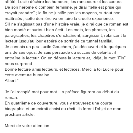
affûté, Lucile déchire les humeurs, les rancoeurs et les coeurs.
De son héroïne ô combien féminine, je dirai "telle est prise qui
croyait prendre" ; la fin ne justifie pas les moyens, surtout non
maîtrisés ; cette dernière va en faire la cruelle expérience.
S'il ne s'agissait pas d'une histoire vraie, je dirai que ce roman est
bien monté et surtout bien écrit. Les mots, les phrases, les
paragraphes, les chapitres s'enchaînent, surgissent, relancent le
lecteur jusqu'au jour espéré de sortir de ce tunnel familial.
Je connais un peu Lucile Gauchers, j'ai découvert et lu quelques
uns de ses opus. Je suis persuadé du succès de celui-là : il
entraîne le lecteur. On en débute la lecture et, déjà, le mot "Fin"
nous surprend.
Bonne lecture amis lecteurs, et lectrices. Merci à toi Lucile pour
cette aventure humaine.
Albert."
Je l'ai recopié mot pour mot. La préface figurera au début du
roman.
En quatrième de couverture, vous y trouverez une courte
biographie et un extrait choisi du récit. Ils feront l'objet de mon
prochain article.
Merci de votre attention.