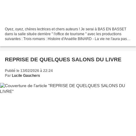
Oyez, oyez, chères lectrices et chers auteurs ! Je serai à BAS EN BASSET
dans la salle située derrière " l'office de tourisme " avec les productions
suivantes : Trois romans : Histoire d'Anaëlle BINARD - La vie ne l'aura pas
tuée qui relate sa vie depuis...
REPRISE DE QUELQUES SALONS DU LIVRE
Publié le 13/02/2026 à 22:24
Par
Lucile Gauchers