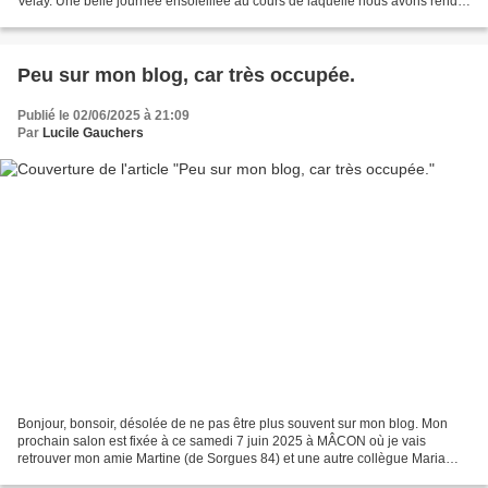
Velay. Une belle journée ensoleillée au cours de laquelle nous avons rendu
hommage à notre ami Albert...
Peu sur mon blog, car très occupée.
Publié le 02/06/2025 à 21:09
Par
Lucile Gauchers
Bonjour, bonsoir, désolée de ne pas être plus souvent sur mon blog. Mon
prochain salon est fixée à ce samedi 7 juin 2025 à MÂCON où je vais
retrouver mon amie Martine (de Sorgues 84) et une autre collègue Maria
Angelle (de Lyon). Je présenterai mon dernier...