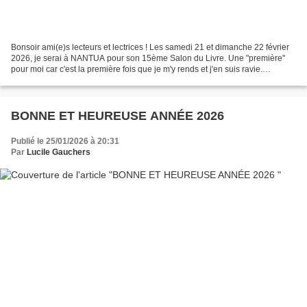
Bonsoir ami(e)s lecteurs et lectrices ! Les samedi 21 et dimanche 22 février
2026, je serai à NANTUA pour son 15ème Salon du Livre. Une "première"
pour moi car c'est la première fois que je m'y rends et j'en suis ravie.
J'emporte pour les présenter trois...
BONNE ET HEUREUSE ANNÉE 2026
Publié le 25/01/2026 à 20:31
Par
Lucile Gauchers