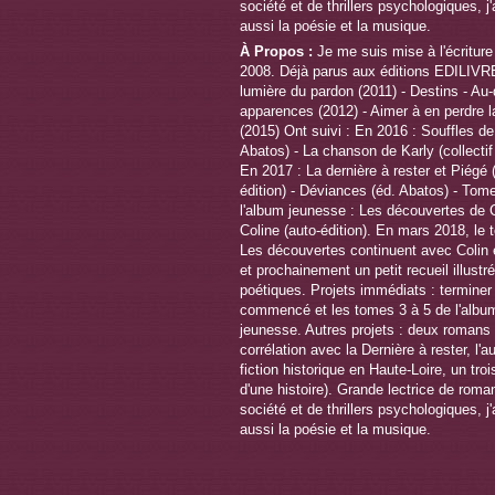
À Propos :
Je me suis mise à l'écriture 
2008. Déjà parus aux éditions EDILIVRE
lumière du pardon (2011) - Destins - Au
apparences (2012) - Aimer à en perdre l
(2015) Ont suivi : En 2016 : Souffles de
Abatos) - La chanson de Karly (collecti
En 2017 : La dernière à rester et Piégé 
édition) - Déviances (éd. Abatos) - Tom
l'album jeunesse : Les découvertes de C
Coline (auto-édition). En mars 2018, le 
Les découvertes continuent avec Colin e
et prochainement un petit recueil illustr
poétiques. Projets immédiats : termine
commencé et les tomes 3 à 5 de l'albu
jeunesse. Autres projets : deux romans 
corrélation avec la Dernière à rester, l'a
fiction historique en Haute-Loire, un troi
d'une histoire). Grande lectrice de roma
société et de thrillers psychologiques, j
aussi la poésie et la musique.