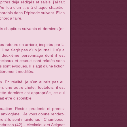
itres déjà rédigés et saisis, j'ai fait
 Au lieu d'un titre à chaque chapitre,
'abordais dans l'épisode suivant. Elles
hoix à faire.
ois chapitres suivants et derniers (en
des retours en arrière, inspirés par la
 ne s'agit pas d'un journal, il n'y a
n deuxième personnage dont il est
incipaux et ceux-ci sont relatés sans
 sont évoqués. Il s'agit d'une fiction
ntièrement modifiés.
n. En réalité, je n'en aurais pas eu
n, une autre chute. Toutefois, il est
cette dernière est appropriée, ce qui
it être disponible.
nuation. Restez prudents et prenez
eu anxiogène. Je vous donne rendez-
re s'ils sont maintenus : Chamboeuf
ntbrison (42) - Meximieux et Attignat