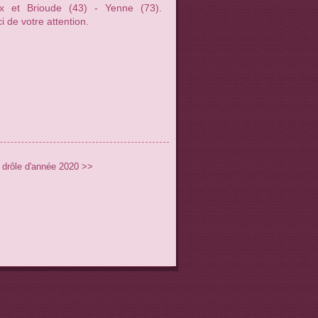
ux et Brioude (43) - Yenne (73).
i de votre attention.
 drôle d'année 2020 >>