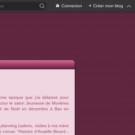
Connexion
+
Créer mon blog
me époque que j'ai délaissé pour
t pour le salon Jeunesse de Morières
hé de Noël en décembre à Bas en
planning (salons, visites à ma mère
e roman "Histoire d'Anaëlle Binard -