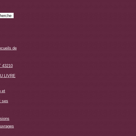
ecueils de
 43210
U LIVRE
 et
t ses
sions
ouvrages