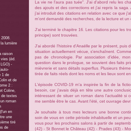
La vie ne l'aura pas tuée". J'ai d'abord relu les chap
des ajouts et des corrections et j'ai repris la saga.
j'ai introduit des citations en relation avec ce que j
m'ont demandé des recherches, de la lecture et un c
J'ai terminé le chapitre 16. Les citations pour les tr
principe) sont trouvées.
J'ai abordé l'histoire d'Anaëlle par le présent, puis 
situation actuellement vécue, s'enchaînent. Comme il
pas de chronologie. Par association d'idée, mo
question dans le prologue, se souvient des faits pr
mièvrerie et sans détails superflus. Plusieurs thèmes
tirée de faits réels dont les noms et les lieux sont e
L'épisode COVID-19 m'a inspirée la fin de la fictio
besoin, car j'avais déjà en tête une autre conclusio
intéressant de situer un roman dans l'actualité si 
me semble être le cas. Avant l'été, cet ouvrage devra
Je souhaite à tous mes lecteurs une bonne conti
soin de vous en cette période inhabituelle et un p
vous pour les prochains salons à partir de septemb
(42) - St Bonnet le Château (42) - Prades (43) - Mo