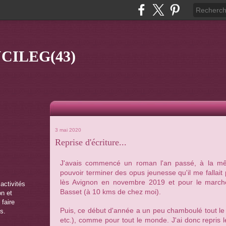
CILEG(43)
3 mai 2020
Reprise d'écriture...
J'avais commencé un roman l'an passé, à la mê
pouvoir terminer des opus jeunesse qu'il me fallai
lès Avignon en novembre 2019 et pour le marc
 activités
Basset (à 10 kms de chez moi).
on et
 faire
Puis, ce début d'année a un peu chamboulé tout le 
s.
etc.), comme pour tout le monde. J'ai donc repris l