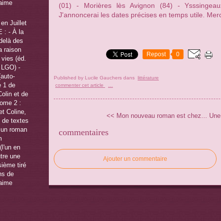
(01) - Morières lès Avignon (84) - Ysssingea
J'annoncerai les dates précises en temps utile. Merc
en Juillet
 : - À la
-delà des
a raison
Repost
0
 vies (éd.
f LGO) -
(auto-
Published by Lucile Gauchers
dans
littérature
e 1 de
commenter cet article
…
olin et de
tome 2 :
t Coline,
<< Mon nouveau roman est chez...
Une
é de textes
r un roman
commentaires
m
(l'un en
utre une
Ajouter un commentaire
sième tiré
ns de
'aime