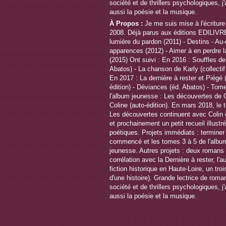
À Propos :
Je me suis mise à l'écriture 
2008. Déjà parus aux éditions EDILIVRE
lumière du pardon (2011) - Destins - Au
apparences (2012) - Aimer à en perdre l
(2015) Ont suivi : En 2016 : Souffles de
Abatos) - La chanson de Karly (collecti
En 2017 : La dernière à rester et Piégé 
édition) - Déviances (éd. Abatos) - Tom
l'album jeunesse : Les découvertes de C
Coline (auto-édition). En mars 2018, le 
Les découvertes continuent avec Colin e
et prochainement un petit recueil illustr
poétiques. Projets immédiats : termine
commencé et les tomes 3 à 5 de l'albu
jeunesse. Autres projets : deux romans 
corrélation avec la Dernière à rester, l'a
fiction historique en Haute-Loire, un troi
d'une histoire). Grande lectrice de roma
société et de thrillers psychologiques, j
aussi la poésie et la musique.