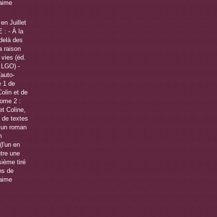
en Juillet
 : - À la
-delà des
a raison
 vies (éd.
f LGO) -
(auto-
e 1 de
olin et de
tome 2 :
t Coline,
é de textes
r un roman
m
(l'un en
utre une
sième tiré
ns de
'aime