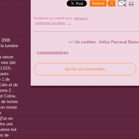
Repost
0
Published by LucileG
dans
littérature
commenter cet article
…
<< Un confrère : Arthur Perceval
Bienv
commentaires
Ajouter un commentaire