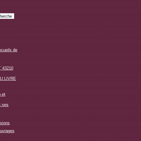
ecueils de
 43210
U LIVRE
 et
t ses
sions
ouvrages