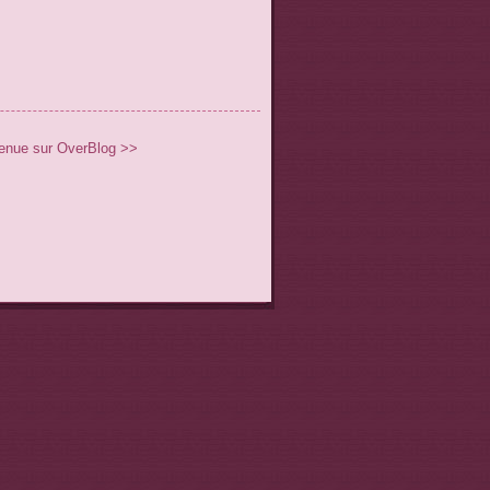
enue sur OverBlog >>